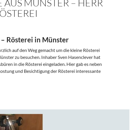
E AUS MÜNSTER – HERR
ÖSTEREI
 – Rösterei in Münster
ürzlich auf den Weg gemacht um die kleine Rösterei
Münster zu besuchen. Inhaber Sven Hasenclever hat
büren in die Rösterei eingeladen. Hier gab es neben
kostung und Besichtigung der Rösterei interessante
ter – Herr Hase Rösterei