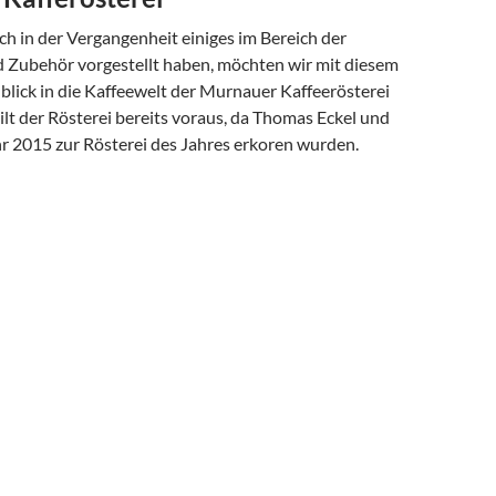
h in der Vergangenheit einiges im Bereich der
 Zubehör vorgestellt haben, möchten wir mit diesem
nblick in die Kaffeewelt der Murnauer Kaffeerösterei
ilt der Rösterei bereits voraus, da Thomas Eckel und
hr 2015 zur Rösterei des Jahres erkoren wurden.
 aus der Murnauer Kafferösterei