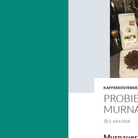
KAFFEERÖSTEREI
PROBIE
MURNA
3. JUNI 2018
Murnauer 