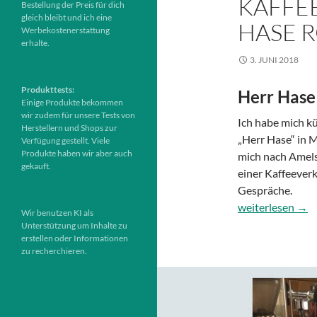
KAFFE
Bestellung der Preis für dich
gleich bleibt und ich eine
HASE R
Werbekostenerstattung
erhalte.
3. JUNI 2018
Produkttests:
Herr Hase
Einige Produkte bekommen
wir zudem für unsere Tests von
Ich habe mich k
Herstellern und Shops zur
„Herr Hase“ in 
Verfügung gestellt. Viele
Produkte haben wir aber auch
mich nach Amels
gekauft.
einer Kaffeever
Gespräche.
Kaffee aus Müns
weiterlesen
→
Wir benutzen KI als
Unterstützung um Inhalte zu
erstellen oder Informationen
zu recherchieren.