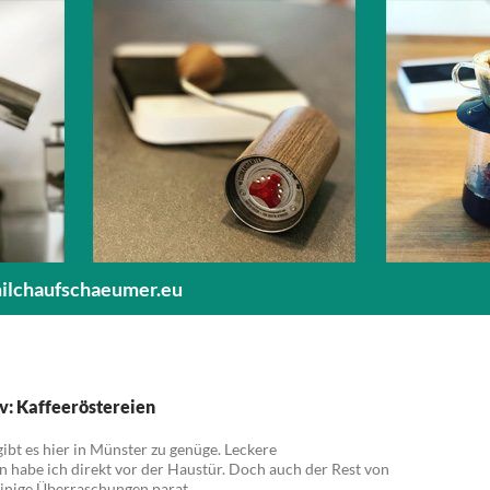
milchaufschaeumer.eu
v: Kaffeeröstereien
ibt es hier in Münster zu genüge. Leckere
en habe ich direkt vor der Haustür. Doch auch der Rest von
inige Überraschungen parat.