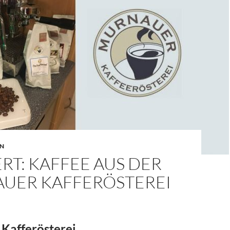
EN
RT: KAFFEE AUS DER
UER KAFFERÖSTEREI
Kafferösterei