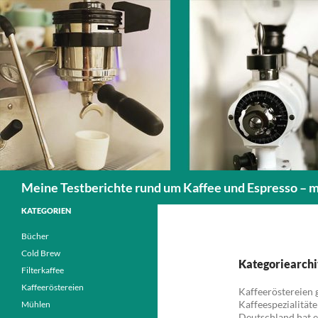
Zum
Inhalt
springen
Suchen
Meine Testberichte rund um Kaffee und Espresso – 
KATEGORIEN
Bücher
Cold Brew
Kategoriearchi
Filterkaffee
Kaffeeröstereien
Kaffeeröstereien g
Kaffeespezialität
Mühlen
Deutschland hat e