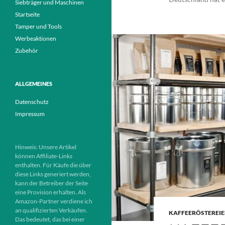
Siebträger und Maschinen
Startseite
Tamper und Tools
Werbeaktionen
Zubehör
ALLGEMEINES
Datenschutz
Impressum
Hinweis: Unsere Artikel
können Affiliate-Links
enthalten. Für Käufe die über
diese Links generiert werden,
kann der Betreiber der Seite
eine Provision erhalten. Als
Amazon-Partner verdiene ich
an qualifizierten Verkäufen.
KAFFEERÖSTEREI
Das bedeutet, das bei einer