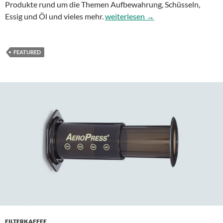
Produkte rund um die Themen Aufbewahrung, Schüsseln,
Trendglas Jena – tolle Produkte fü
Essig und Öl und vieles mehr.
weiterlesen
→
FEATURED
FILTERKAFFEE