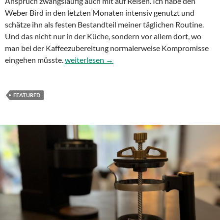
Anspruch zwangsläufig auch mit auf Reisen. Ich habe den
Weber Bird in den letzten Monaten intensiv genutzt und
schätze ihn als festen Bestandteil meiner täglichen Routine.
Und das nicht nur in der Küche, sondern vor allem dort, wo
man bei der Kaffeezubereitung normalerweise Kompromisse
Unterwegs zum perfekten Kaffee: Der Weber 
eingehen müsste.
weiterlesen
→
FEATURED