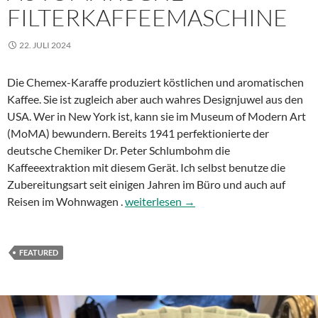
FILTERKAFFEEMASCHINE
22. JULI 2024
Die Chemex-Karaffe produziert köstlichen und aromatischen
Kaffee. Sie ist zugleich aber auch wahres Designjuwel aus den
USA. Wer in New York ist, kann sie im Museum of Modern Art
(MoMA) bewundern. Bereits 1941 perfektionierte der
deutsche Chemiker Dr. Peter Schlumbohm die
Kaffeeextraktion mit diesem Gerät. Ich selbst benutze die
Zubereitungsart seit einigen Jahren im Büro und auch auf
Chemex Ottomatic 2.0 – automatische F
Reisen im Wohnwagen .
weiterlesen
→
FEATURED