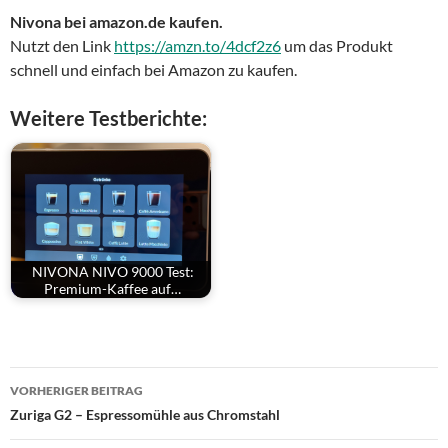
Nivona bei amazon.de kaufen.
Nutzt den Link
https://amzn.to/4dcf2z6
um das Produkt
schnell und einfach bei Amazon zu kaufen.
Weitere Testberichte:
NIVONA NIVO 9000 Test:
Premium-Kaffee auf…
Beitragsnavigation
VORHERIGER BEITRAG
Zuriga G2 – Espressomühle aus Chromstahl