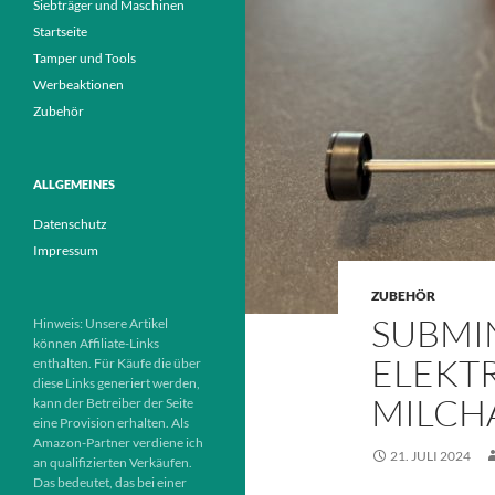
Siebträger und Maschinen
Startseite
Tamper und Tools
Werbeaktionen
Zubehör
ALLGEMEINES
Datenschutz
Impressum
ZUBEHÖR
SUBMI
Hinweis: Unsere Artikel
können Affiliate-Links
ELEKT
enthalten. Für Käufe die über
diese Links generiert werden,
MILCH
kann der Betreiber der Seite
eine Provision erhalten. Als
Amazon-Partner verdiene ich
21. JULI 2024
an qualifizierten Verkäufen.
Das bedeutet, das bei einer