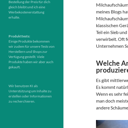
Bestellung der Preis für dich
Milchaufschäume
gleich bleibt und ich eine
meines Blogs hat
Werbekostenerstattung
erhalte.
Milchaufschäume
klassischen Ger
Teil ein Sieb un
Produkttests:
verwirbelt. Oft 
Einige Produkte bekommen
Unternehmen Sub
wir zudem für unsere Tests von
Herstellern und Shops zur
Verfügung gestellt. Viele
Welche Ar
Produkte haben wir aber auch
gekauft.
produzier
Es gibt mittlerw
Wir benutzen KI als
Es kommt natürl
Unterstützung um Inhalte zu
Wenn es sehr fei
erstellen oder Informationen
man doch meiste
zu recherchieren.
andere Schäume 