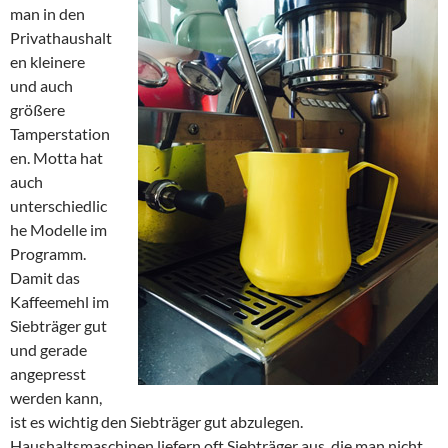
man in den
Privathaushalt
en kleinere
und auch
größere
Tamperstation
en. Motta hat
auch
unterschiedlic
he Modelle im
Programm.
Damit das
Kaffeemehl im
Siebträger gut
und gerade
angepresst
werden kann,
ist es wichtig den Siebträger gut abzulegen.
Haushaltsmaschinen liefern oft Siebträger aus, die man nicht