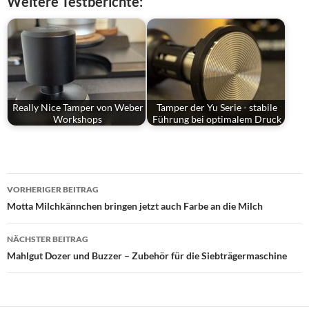
Weitere Testberichte:
Really Nice Tamper von Weber
Tamper der Yu Serie - stabile
Workshops
Führung bei optimalem Druck
Beitragsnavigation
VORHERIGER BEITRAG
Motta Milchkännchen bringen jetzt auch Farbe an die Milch
NÄCHSTER BEITRAG
Mahlgut Dozer und Buzzer – Zubehör für die Siebträgermaschine