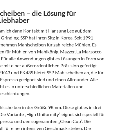
cheiben – die Lösung für
Liebhaber
hm ich dann Kontakt mit Hansung Lee auf, dem
Grinding. SSP hat ihren Sitz in Korea. Seit 1991
ernehmen Mahlscheiben für zahlreiche Mühlen. Es
en für Mühlen von Mahlkönig, Mazzer, La Marzocco
. Für alle Anwendungen gibt es Lösungen in Form von
 mit einer außerordentlichen Präzision gefertigt
 EK43 und EK43S bietet SSP Mahlscheiben an, die für
 Espresso geeignet sind und einen Allrounder. Alle
bt es in unterschiedlichen Materialien und
eschichtungen.
lscheiben in der Größe 98mm. Diese gibt es in drei
ie Variante „High Uniformity“ eignet sich speziell für
spresso und den sogenannten „Clean Cup“. Die
ll für einen intensiven Geschmack stehen. Die