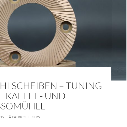
AHLSCHEIBEN – TUNING
E KAFFEE- UND
SSOMÜHLE
019
PATRICK FIEKERS