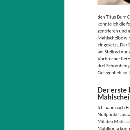
den Titus Burr 
konnte ich die 
zentrieren und m
Mahlscheibe wir
eingesetzt. Der 
am Stellrad nur
Vorbrecher bere
drei Schrauben g
Gelegenheit soll
Der erste 
Mahlsche
Ich habe nach E
Nullpunkt-Justa
Mit den Mahlsc
Mahlkönig konnt