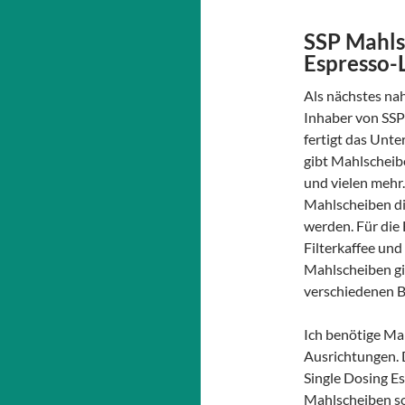
SSP Mahls
Espresso-
Als nächstes na
Inhaber von SSP 
fertigt das Unt
gibt Mahlscheib
und vielen mehr
Mahlscheiben die
werden. Für die
Filterkaffee und
Mahlscheiben gi
verschiedenen B
Ich benötige Mah
Ausrichtungen. D
Single Dosing E
Mahlscheiben so