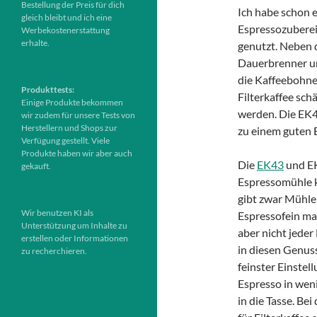
Bestellung der Preis für dich
Ich habe schon e
gleich bleibt und ich eine
Espressozuberei
Werbekostenerstattung
erhalte.
genutzt. Neben 
Dauerbrenner un
die Kaffeebohne
Produkttests:
Filterkaffee sch
Einige Produkte bekommen
werden. Die EK4
wir zudem für unsere Tests von
Herstellern und Shops zur
zu einem guten E
Verfügung gestellt. Viele
Produkte haben wir aber auch
Die
EK43
und EK
gekauft.
Espressomühle k
gibt zwar Mühlen
Wir benutzen KI als
Espressofein ma
Unterstützung um Inhalte zu
aber nicht jede
erstellen oder Informationen
in diesen Genuss
zu recherchieren.
feinster Einstel
Espresso in we
in die Tasse. Be