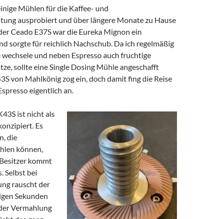
inige Mühlen für die Kaffee- und
tung ausprobiert und über längere Monate zu Hause
der Ceado E37S war die Eureka Mignon ein
d sorgte für reichlich Nachschub. Da ich regelmäßig
 wechsele und neben Espresso auch fruchtige
ätze, sollte eine Single Dosing Mühle angeschafft
3S von Mahlkönig zog ein, doch damit fing die Reise
spresso eigentlich an.
43S ist nicht als
onzipiert. Es
, die
hlen können,
r Besitzer kommt
. Selbst bei
lung rauscht der
nigen Sekunden
i der Vermahlung