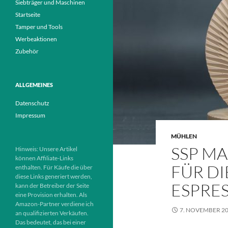
Siebträger und Maschinen
Startseite
Tamper und Tools
Werbeaktionen
Zubehör
ALLGEMEINES
Datenschutz
Impressum
MÜHLEN
SSP M
Hinweis: Unsere Artikel
können Affiliate-Links
FÜR DI
enthalten. Für Käufe die über
diese Links generiert werden,
ESPRE
kann der Betreiber der Seite
eine Provision erhalten. Als
Amazon-Partner verdiene ich
7. NOVEMBER 2
an qualifizierten Verkäufen.
Das bedeutet, das bei einer