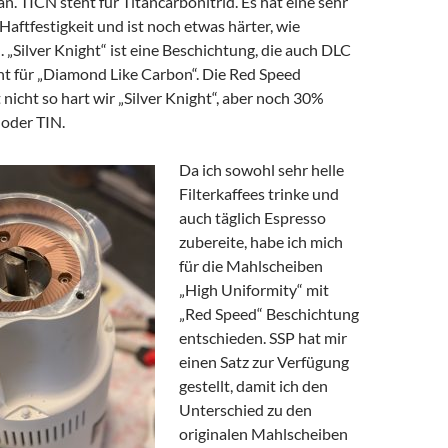
n. TICN steht für Titancarbonitrid. Es hat eine sehr
aftfestigkeit und ist noch etwas härter, wie
). „Silver Knight“ ist eine Beschichtung, die auch DLC
ht für „Diamond Like Carbon“. Die Red Speed
 nicht so hart wir „Silver Knight“, aber noch 30%
 oder TIN.
Da ich sowohl sehr helle
Filterkaffees trinke und
auch täglich Espresso
zubereite, habe ich mich
für die Mahlscheiben
„High Uniformity“ mit
„Red Speed“ Beschichtung
entschieden. SSP hat mir
einen Satz zur Verfügung
gestellt, damit ich den
Unterschied zu den
originalen Mahlscheiben