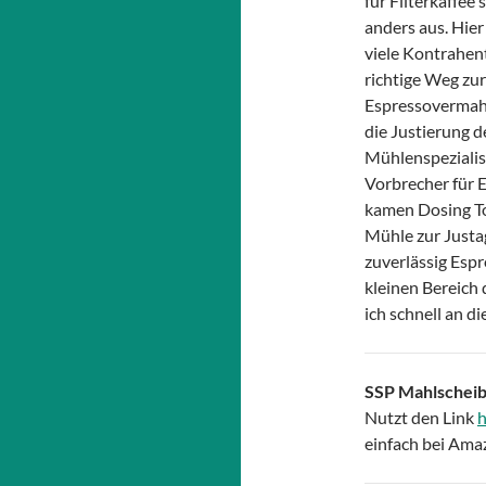
für Filterkaffee 
anders aus. Hier
viele Kontrahen
richtige Weg zur
Espressovermahl
die Justierung 
Mühlenspezialis
Vorbrecher für 
kamen Dosing To
Mühle zur Justag
zuverlässig Espr
kleinen Bereich
ich schnell an di
SSP Mahlscheib
Nutzt den Link
h
einfach bei Ama