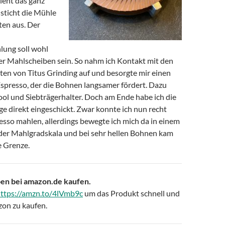
sieht das ganz
 sticht die Mühle
ten aus. Der
ung soll wohl
der Mahlscheiben sein. So nahm ich Kontakt mit den
ten von Titus Grinding auf und besorgte mir einen
Espresso, der die Bohnen langsamer fördert. Dazu
ol und Siebträgerhalter. Doch am Ende habe ich die
e direkt eingeschickt. Zwar konnte ich nun recht
esso mahlen, allerdings bewegte ich mich da in einem
 der Mahlgradskala und bei sehr hellen Bohnen kam
e Grenze.
en bei amazon.de kaufen.
ttps://amzn.to/4lVmb9c
um das Produkt schnell und
zon zu kaufen.