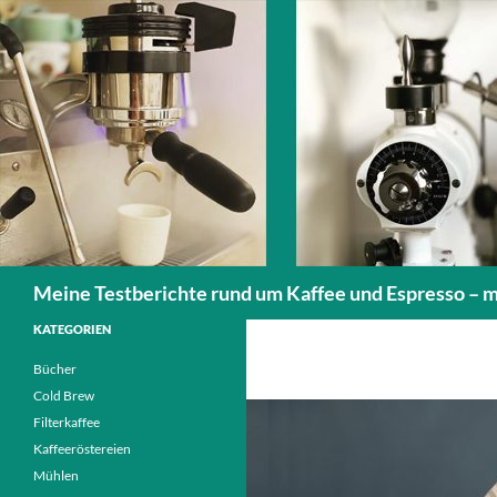
Zum
Inhalt
springen
Suchen
Meine Testberichte rund um Kaffee und Espresso – 
KATEGORIEN
Bücher
Cold Brew
Filterkaffee
Kaffeeröstereien
Mühlen