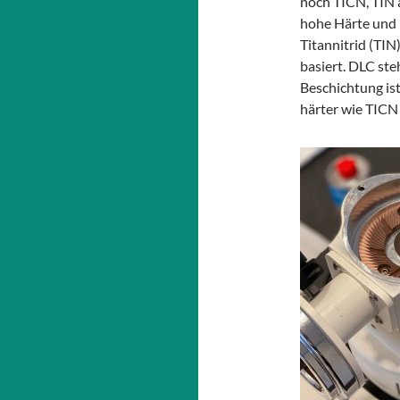
noch TICN, TIN a
hohe Härte und H
Titannitrid (TIN
basiert. DLC ste
Beschichtung ist
härter wie TICN