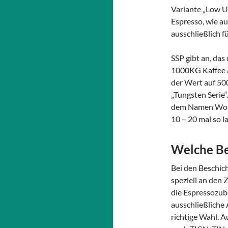
Variante „Low U
Espresso, wie au
ausschließlich f
SSP gibt an, da
1000KG Kaffee a
der Wert auf 50
„Tungsten Serie“
dem Namen Wolfr
10 – 20 mal so l
Welche Be
Bei den Beschich
speziell an den 
die Espressozube
ausschließliche 
richtige Wahl. 